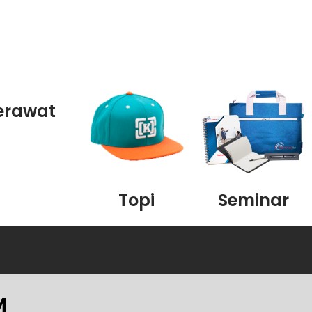
erawat
Topi
Seminar
M