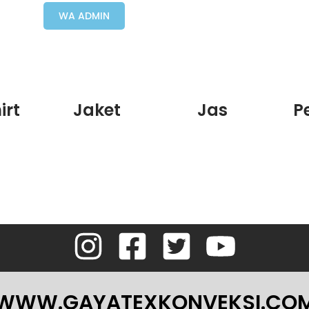
WA ADMIN
irt
Jaket
Jas
P
WWW.GAYATEXKONVEKSI.CO