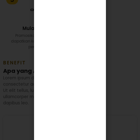
Mulai Jualan
Promosikan produk dan
dapatkan komisi dari setiap
penjualan
BENEFIT
Apa yang Anda Dapatkan?
Lorem ipsum dolor sit amet,
consectetur adipiscing elit.
Ut elit tellus, luctus nec
ullamcorper mattis, pulvinar
dapibus leo.