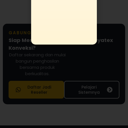
GABUNG RESELLER KAMI
Siap Menjadi Reseller Partner Gayatex
Konveksi?
Daftar sekarang dan mulai
bangun penghasilan
bersama produk
berkualitas.
Daftar Jadi
Pelajari
Reseller
Sistemnya