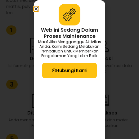
luctus nec ullamcorper
mattis, pulvinar dapibus
leo.
1
2
Web ini Sedang Dalam
Proses Maintenance
Maaf Jika Mengganggu Aktivitas
Anda. Kami Sedang Melakukan
Pembaruan Untuk Memberikan
Pengalaman Yang Lebih Baik.
Daftar
Verifikasi
Isi formulir pendaftaran reseller
Tim Gayatex memverfikasi data
Hubungi Kami
Anda
3
4
Diterima
Dapat Akses
Anda mendapatkan ID Reseller
Katalog, price list dan materi
Partner
promosi diberikan
5