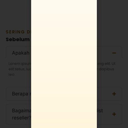
SERING DITANYAKAN
Sebelum pesan, cek dulu di sini.
Apakah ada biaya pendaftaran?
Lorem ipsum dolor sit amet, consectetur adipiscing elit. Ut
elit tellus, luctus nec ullamcorper mattis, pulvinar dapibus
leo.
Berapa minimal order dari customer?
Bagaimana cara mendapatkan price list
reseller?