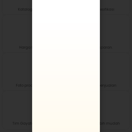
Akses Katalog Produk
Katalog lengkap & terban lenglap dengan spesifikasi
Akses Price List Reseller
Harga khusus reseller yang kompetitif & transparan.
Materi Promosi Siap Pakai
Foto produk, video, desain untuk mendukung penjualan
Dukungan & Konsultasi
Tim Gayatex siap membantu Anda membuat lebih mudah