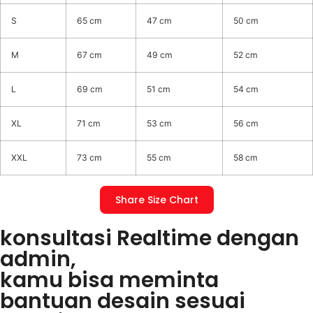
S
65 cm
47 cm
50 cm
M
67 cm
49 cm
52 cm
L
69 cm
51 cm
54 cm
XL
71 cm
53 cm
56 cm
XXL
73 cm
55 cm
58 cm
Share Size Chart
konsultasi Realtime dengan
admin,
kamu bisa meminta
bantuan desain sesuai