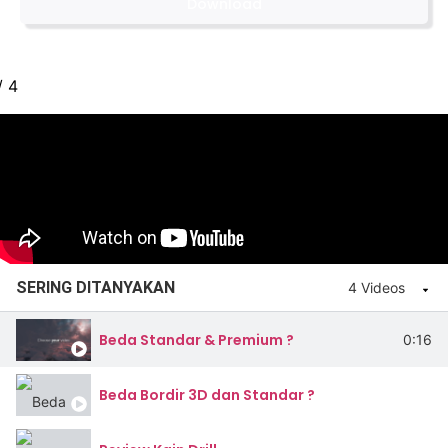
Download
/
4
SERING DITANYAKAN
4 Videos
Beda Standar & Premium ?
0:16
Beda Bordir 3D dan Standar ?