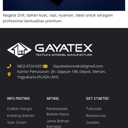
Nagata Drill, bahan kuat, rapi, nyaman, ideal untuk seragam
profesional berkualitas premium.
0822-9724-6201
Gayatexkonveksi@gmail.com
Kantor Pemasaran : Jln. Gejayan 198, Depok, Sleman,
Yogyakarta (PLAZA UNY)
INFO PENTING
ARTIKEL
GET STARTED
Daftar Harga
Perbedaan
Tutorials
Bahan Kaos
Katalog Bahan
Resources
Jenis Bahan
Size Chart
Guides
Kemeja