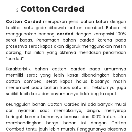
dari nyaman saat memakainya, dingin, menyerap
keringat karena bahannya berasal dari 100% katun. Jika
membandingkan harga bahan ini dengan Cotton
Combed tentu jauh lebih murah. Penggunanya biasanya
untuk kaos polos, vest, cardigan dan sebagainya.
Kekurangan dari bahan ini adalah adanya serabut kapas
yang masih tersisa dari proses carding. Untuk
mempermudah dalam memahami bahan catton carded
kami membuat infografis berikut ini,