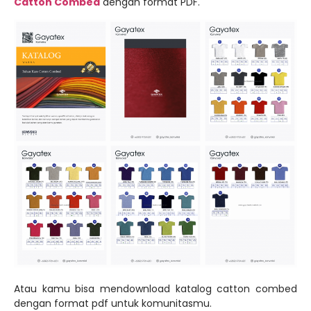
Atau kamu bisa mendownload katalog catton combed
dengan format pdf untuk komunitasmu.
Cotton Carded
Cotton Carded
merupakan jenis bahan katun dengan
kualitas satu gride dibawah catton combed. Bahan ini
menggunakan benang
carded
dengan komposisi 100%
serat kapas. Penamaan bahan carded karena pada
prosesnya serat kapas akan digaruk menggunakan mesin
carding, hal inilah yang akhrnya mendasari penamaan
“carded”.
Karakteristik bahan catton carded pada umumnya
memiliki serat yang lebih kasar dibandingkan bahan
catton combed, serat kapas halus biasanya masih
menempel pada bahan kaos satu ini. Teksturnya juga
sedikit lebih kaku dan anyamannya tidak begitu rapat.
Keunggulan bahan Cotton Carded ini ada banyak mulai