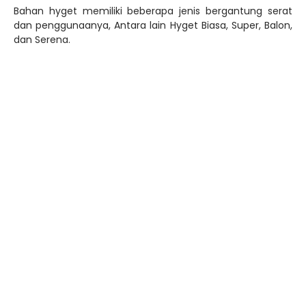
Harganya murah adalah keunggulan yang ada pada
bahan Hyget ini. Berkembangnya dunia fasion, membuat
bahan hyget turut berkembang dari sisi penggunaanya,
contohnya bahan ini bisa dugunakan untuk membuat
jilbab.
Tips Merawat Kaos
Supaya Tidak Mudah
Rusak
Kaos kesayangan harus mendapatkan perawatan yang
ekstra. Karena jika salah dalam merawatnya, kaos
tersebut bisa rusak dan kamu tidak bisa memakainya lagi.