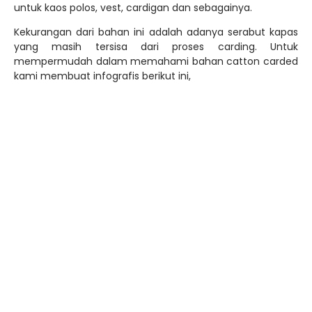
Bahan catton carded juga memiliki beberapa koliksi warna
yang cukup beragam, pilihan warna bahan ini sama
dengan piliha warna dari catton combed.
Cotton Galaksi
Catton galaksi atau catton mambo adalah salah satu
bahan kaos yang kualitas kainya hampir setara dengan
catton combed. Bahan baku catton mambo adalah 99%
serat katun dan 1% serat polyester.
Ciri khas dari bahan ini adalah rajutanya berbintik dengan
variasi warna-warni seperti warna hitam, putih, kuning,