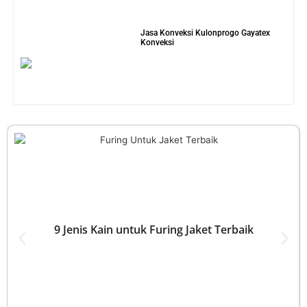
Selengkapnya
0822-9724-6201
Gayatexkonveksi@gmail.com
Kantor Pemasaran : Jln. Gejayan 198, Depok, Sleman,
Yogyakarta (PLAZA UNY)
INFO PENTING
ARTIKEL
GET STARTED
Daftar Harga
Perbedaan
Tutorials
Bahan Kaos
Katalog Bahan
Resources
Jenis Bahan