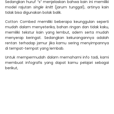
Sedangkan huruf “s” menjelaskan bahwa kain ini memiliki
model rajutan
single knitt
(jarum tunggal), artinya kain
tidak bisa digunakan bolak balik.
Cotton Combed memiliki beberapa keunggulan seperti
mudah dalam menyeterika, bahan ringan dan tidak kaku,
memiliki tekstur kain yang lembut, adem serta mudah
menyerap keringat. Sedangkan kekurangannya adalah
rentan terhadap jamur jika kamu sering menyimpannya
di tempat-tempat yang lembab.
Untuk mempermudah dalam memahami info tadi, kami
membuat infografis yang dapat kamu pelajari sebagai
berikut,
Jika kamu ingin mencari kaos yang terbuat dari Cotton
Combed, tenang saja karena di Gayatex Konveksi sudah
ada banyak kaos dari bahan yang satu ini. Tinggal
sesuaikan saja dengan pilihan warna yang kamu sukai.
Karena tersedia warna-warna menarik dan mewah yang