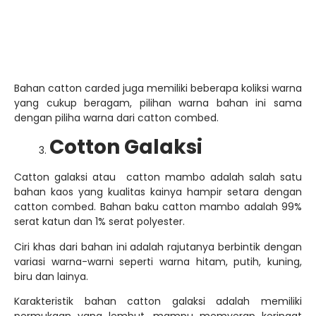
biru dan lainya.
Karakteristik bahan catton galaksi adalah memiliki
permukaan yang lembut, mampu memyerap keringat
dengan baik, bahan kuat, dan lain sebagainya.
Gayatex konveksi menyediakan 3 jenis bahan catton
galaxy sebagai bahan baku produksi kaos, antara lain
Cotton Galaxy Rainbow, Catton Galaxi White, dan catton
galaxy Black dan setting lebar 42’ dengan gramasi 140-150
dengan ketebalan 30s.