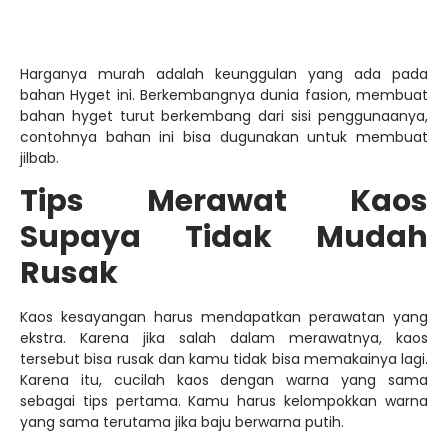
Karena itu, cucilah kaos dengan warna yang sama
sebagai tips pertama. Kamu harus kelompokkan warna
yang sama terutama jika baju berwarna putih.
Selain itu, pastikan suhu air sudah sesuai. Pencucian kaos
berada di suhu maksimum 40 derajat celcius dengan
kecepatan pemutaran normal. Suhu air begitu penting
sebab ketika air lebih dari 40 derajat celcius akan
membuat kaos menjadi memudar dan menciut. Hal inilah
yang membuat kaos akhirnya cepat rusak.
Dan yang terakhir, jangan gunakan pemutih saat
mencuci kaos. Biasanya orang-orang akan menggunakan
pemutih supaya bisa memutihkan dan menghilangkan
noda yang membandel. Tapi faktanya, mencuci baju
tidak boleh menggunakan produk pemutih sebab hal itu
akan membuat pakaian menjadi lebih cepat rusak.
Nah, bagi yang ingin mencari kaos dengan bahan
berkualitas, kamu bisa kunjungi website Gayatex Konveksi
langsung. Ada banyak pilihan jenis bahan kaos dari
kualitas premium hingga terendah jadi bisa sesuaikan