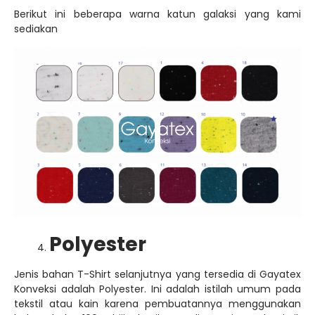
Jenis bahan T-Shirt selanjutnya yang tersedia di Gayatex
Konveksi adalah Polyester. Ini adalah istilah umum pada
tekstil atau kain karena pembuatannya menggunakan
bahan baku 100% biji plastik terpolimerasi. Karakteristik
bahan ini adalah tahan lama, hidrofobik, tidak mudah
berkerut dan dapat menahan panas pada tubuh.
Sementara untuk kekurangannya antara lain tidak
memiliki sirkulasi udara yang baik, sensitif terhadap suhu,
mudah terbakar, tidak lembut dan sebagainya. Tapi
banyak konveksi-konveksi di Indonesia menggunakan
jenis bahan ini karena harganya yang murah dengan
kualitas baik.
Untuk mempermudah dalam memahami bahan
polyester, kami telah menyediakan infografis yang dapat
kamu download.