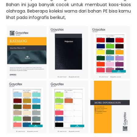
kamu bisa coba
Download Katalog Bahan Polyester
dengan format PDF.
Hyget
Hyget adalah bahan kaos selanjutnya yang terbuat dari
campuran bahan katun dan polyester. Pada dasarnya,
bahan ini termasuk bahan yang cukup murah.
Karakteristik bahan hyget antara lain bahan kuat dan
tidak mudah luntur, tidak menyerap keringat, tidak tahan
panas/ mudah terbakar, panas saat kita menggunakanya
di luar ruangan.
Banyak sekali konveksi di Indonesia menggunakan bahan
ini untuk target pasar menengah ke bawah, khusunya
untuk kaos partai atau untuk kaos promosi. Pasalnya
bahannya cukup murah sehingga membuat kaos dari